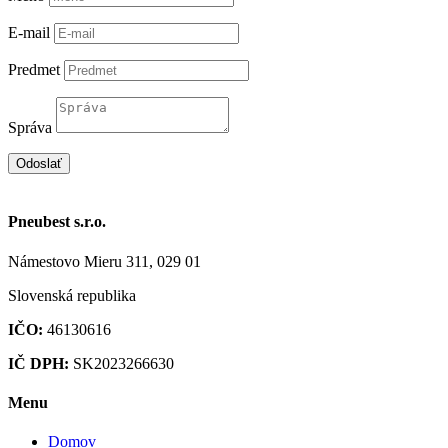
E-mail
Predmet
Správa
Odoslať
Pneubest s.r.o.
Námestovo Mieru 311, 029 01
Slovenská republika
IČO:
46130616
IČ DPH:
SK2023266630
Menu
Domov