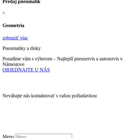
Predaj pneumatík
^
Geometria
zobraziť viac
Pneumatiky a disky
Poradíme vám s výberom – Najlepší pneuservis a autoservis v
Námestove
OBJEDNAJTE U NÁS
Kontaktujte nás
Neváhajte nás kontaktovať s vašou požiadavkou
info@pneubest.sk
+421 918 210 611
Meno